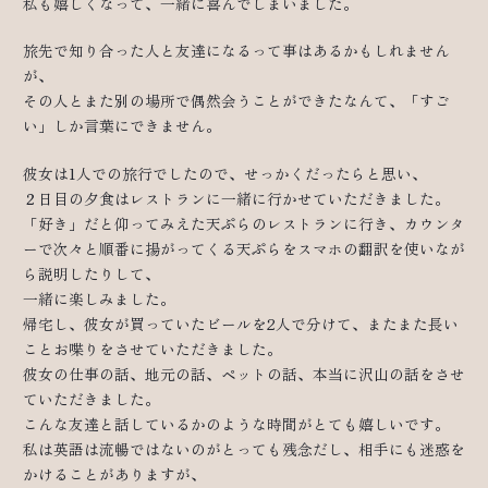
私も嬉しくなって、一緒に喜んでしまいました。
旅先で知り合った人と友達になるって事はあるかもしれません
が、
その人とまた別の場所で偶然会うことができたなんて、「すご
い」しか言葉にできません。
彼女は1人での旅行でしたので、せっかくだったらと思い、
２日目の夕食はレストランに一緒に行かせていただきました。
「好き」だと仰ってみえた天ぷらのレストランに行き、カウンタ
ーで次々と順番に揚がってくる天ぷらをスマホの翻訳を使いなが
ら説明したりして、
一緒に楽しみました。
帰宅し、彼女が買っていたビールを2人で分けて、またまた長い
ことお喋りをさせていただきました。
彼女の仕事の話、地元の話、ペットの話、本当に沢山の話をさせ
ていただきました。
こんな友達と話しているかのような時間がとても嬉しいです。
私は英語は流暢ではないのがとっても残念だし、相手にも迷惑を
かけることがありますが、