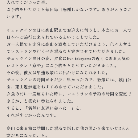
入れてくださった事、
ご予約をいただくと毎回毎回感謝しかないです。ありがとうござ
います。
チェックインの日に高山駅までお迎えに伺うと、本当にお一人で
日本へご旅行に来られているということでした。
お一人様でも充分に高山を満喫していただけるよう、色々と考え
てレストランや行くべき場所など案内させていただきました。
チェックイン当日の夜、夕食にlive takayamaの近くにある人気の
レストラン「京や」にご予約をとらせていただきました。
その後、彼女は早速散策にお出かけになられました。
チェックインの時間がまだ少し早かったので、散策には、城山公
園、東山遊歩道をおすすめさせていただきました。
夕食の前に一度戻られた時に、レストランの予約の時間を変更で
きるか、と彼女に尋ねられました。
すると、「偶然に友達に会った！」と。
それがすごかったんです。
高山に来る前に訪問した場所で話した他の国から来ていた2人と
友だちになった、と。