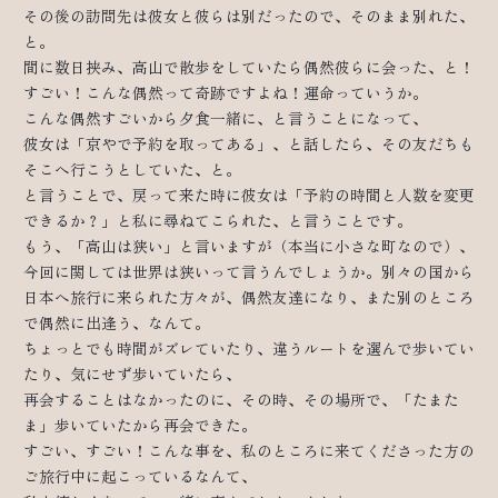
その後の訪問先は彼女と彼らは別だったので、そのまま別れた、
と。
間に数日挟み、高山で散歩をしていたら偶然彼らに会った、と！
すごい！こんな偶然って奇跡ですよね！運命っていうか。
こんな偶然すごいから夕食一緒に、と言うことになって、
彼女は「京やで予約を取ってある」、と話したら、その友だちも
そこへ行こうとしていた、と。
と言うことで、戻って来た時に彼女は「予約の時間と人数を変更
できるか？」と私に尋ねてこられた、と言うことです。
もう、「高山は狭い」と言いますが（本当に小さな町なので）、
今回に関しては世界は狭いって言うんでしょうか。別々の国から
日本へ旅行に来られた方々が、偶然友達になり、また別のところ
で偶然に出逢う、なんて。
ちょっとでも時間がズレていたり、違うルートを選んで歩いてい
たり、気にせず歩いていたら、
再会することはなかったのに、その時、その場所で、「たまた
ま」歩いていたから再会できた。
すごい、すごい！こんな事を、私のところに来てくださった方の
ご旅行中に起こっているなんて、