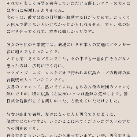
それでも楽しく時間を共有していただける優しいゲストの方々に
は本当に感謝しかありません。
次の日は、彼女は次の目的地へ移動する日だったので、ゆっくり
と休んで備えないといけなかったかもしれません。でも、私の話
に付き合ってくれて、本当に嬉しかったです。
彼女の今回の日本旅行は、職場にいる日本人の友達にプランを一
緒に組んでもらったようで、
とても楽しそうなプランでした。その中でも一番面白そうだなと
思ったのは、広島に行く時に、
マツダ・ズームズームスタジオで行われる広島カープの野球の試
合観戦が入っていたことです。
広島のファンって、熱いですよね。もちろん他の球団のファンも
熱いですが、特に広島（と阪神)ファンは激熱な気がします。後
日試合観戦がとても楽しかった、と教えていただけました。
彼女が高山で偶然、友達になった人と再会できたように、
偶然ではないですが、いつかここに来てくださったゲストの方た
ちの国をめぐり、
再会できたらいいな、と心から願っています。いや、再会できる