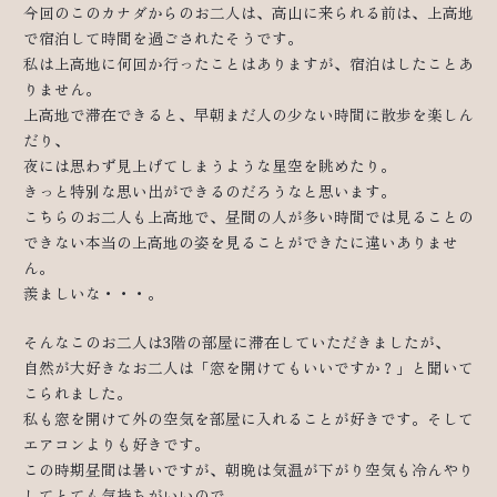
今回のこのカナダからのお二人は、高山に来られる前は、上高地
で宿泊して時間を過ごされたそうです。
私は上高地に何回か行ったことはありますが、宿泊はしたことあ
りません。
上高地で滞在できると、早朝まだ人の少ない時間に散歩を楽しん
だり、
夜には思わず見上げてしまうような星空を眺めたり。
きっと特別な思い出ができるのだろうなと思います。
こちらのお二人も上高地で、昼間の人が多い時間では見ることの
できない本当の上高地の姿を見ることができたに違いありませ
ん。
羨ましいな・・・。
そんなこのお二人は3階の部屋に滞在していただきましたが、
自然が大好きなお二人は「窓を開けてもいいですか？」と聞いて
こられました。
私も窓を開けて外の空気を部屋に入れることが好きです。そして
エアコンよりも好きです。
この時期昼間は暑いですが、朝晩は気温が下がり空気も冷んやり
してとても気持ちがいいので、