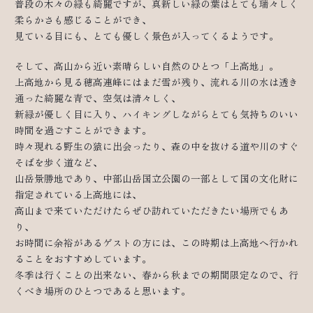
普段の木々の緑も綺麗ですが、真新しい緑の葉はとても瑞々しく
柔らかさも感じることができ、
見ている目にも、とても優しく景色が入ってくるようです。
そして、高山から近い素晴らしい自然のひとつ「上高地」。
上高地から見る穂高連峰にはまだ雪が残り、流れる川の水は透き
通った綺麗な青で、空気は清々しく、
新緑が優しく目に入り、ハイキングしながらとても気持ちのいい
時間を過ごすことができます。
時々現れる野生の猿に出会ったり、森の中を抜ける道や川のすぐ
そばを歩く道など、
山岳景勝地であり、中部山岳国立公園の一部として国の文化財に
指定されている上高地には、
高山まで来ていただけたらぜひ訪れていただきたい場所でもあ
り、
お時間に余裕があるゲストの方には、この時期は上高地へ行かれ
ることをおすすめしています。
冬季は行くことの出来ない、春から秋までの期間限定なので、行
くべき場所のひとつであると思います。