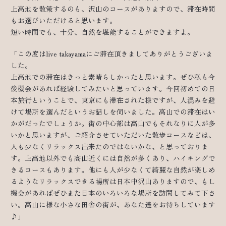
上高地を散策するのも、沢山のコースがありますので、滞在時間
もお選びいただけると思います。
短い時間でも、十分、自然を堪能することができますよ。
「この度はlive takayamaにご滞在頂きましてありがとうございま
した。
上高地での滞在はきっと素晴らしかったと思います。ぜひ私も今
後機会があれば経験してみたいと思っています。今回初めての日
本旅行ということで、東京にも滞在された様ですが、人混みを避
けて場所を選んだというお話しを伺いました。高山での滞在はい
かがだったでしょうか。街の中心部は高山でもそれなりに人が多
いかと思いますが、ご紹介させていただいた散歩コースなどは、
人も少なくリラックス出来たのではないかな、と思っておりま
す。上高地以外でも高山近くには自然が多くあり、ハイキングで
きるコースもあります。他にも人が少なくて綺麗な自然が楽しめ
るようなリラックスできる場所は日本中沢山ありますので、もし
機会があればぜひまた日本のいろいろな場所を訪問してみて下さ
い。高山に様な小さな田舎の街が、あなた達をお待ちしています
♪」