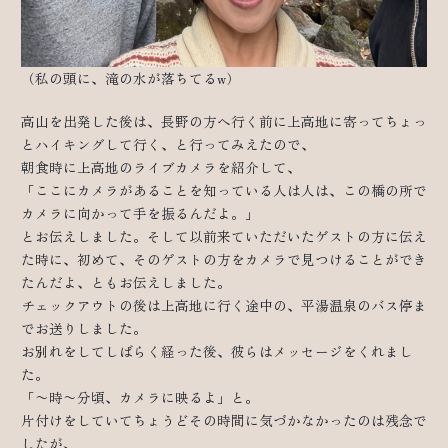
（私の頭に、滝の水が落ちてるw）
高山を出発した後は、長野の方へ行く前に上高地に寄ってちょっ
とハイキングして行く、と行ってみえたので、
朝食時に上高地のライブカメラを紹介して、
「ここにカメラがあることを知っている人は人は、この橋の所で
カメラに向かって手を振るんだよ。」
とお伝えしました。そして以前来ていただいたゲストの方に伝え
た時に、初めて、そのゲストの方をカメラで見つけることができ
たんだよ、ともお伝えしました。
チェックアウトの後は上高地に行く途中の、平湯温泉のバス停ま
でお送りしました。
お別れをしてしばらく経った後、彼らはメッセージをくれまし
た。
「〜時〜分頃、カメラに映るよ」と。
片付けをしていてちょうどその時間に気づかなかったのは残念で
したが、