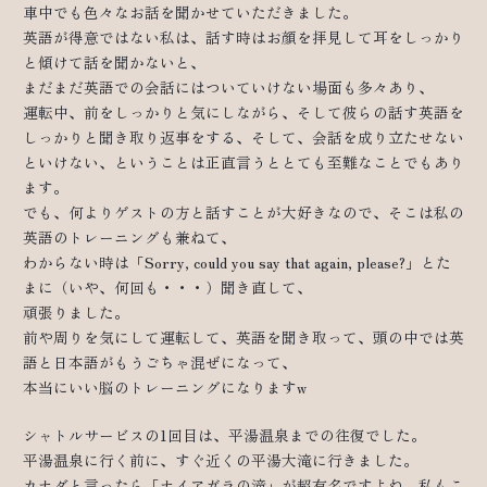
車中でも色々なお話を聞かせていただきました。
英語が得意ではない私は、話す時はお顔を拝見して耳をしっかり
と傾けて話を聞かないと、
まだまだ英語での会話にはついていけない場面も多々あり、
運転中、前をしっかりと気にしながら、そして彼らの話す英語を
しっかりと聞き取り返事をする、そして、会話を成り立たせない
といけない、ということは正直言うととても至難なことでもあり
ます。
でも、何よりゲストの方と話すことが大好きなので、そこは私の
英語のトレーニングも兼ねて、
わからない時は「Sorry, could you say that again, please?」とた
まに（いや、何回も・・・）聞き直して、
頑張りました。
前や周りを気にして運転して、英語を聞き取って、頭の中では英
語と日本語がもうごちゃ混ぜになって、
本当にいい脳のトレーニングになりますw
シャトルサービスの1回目は、平湯温泉までの往復でした。
平湯温泉に行く前に、すぐ近くの平湯大滝に行きました。
カナダと言ったら「ナイアガラの滝」が超有名ですよね。私もこ