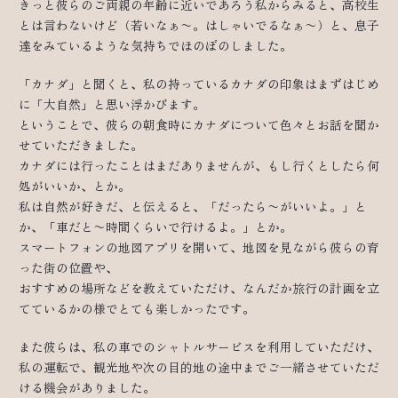
きっと彼らのご両親の年齢に近いであろう私からみると、高校生
とは言わないけど（若いなぁ〜。はしゃいでるなぁ〜）と、息子
達をみているような気持ちでほのぼのしました。
「カナダ」と聞くと、私の持っているカナダの印象はまずはじめ
に「大自然」と思い浮かびます。
ということで、彼らの朝食時にカナダについて色々とお話を聞か
せていただきました。
カナダには行ったことはまだありませんが、もし行くとしたら何
処がいいか、とか。
私は自然が好きだ、と伝えると、「だったら〜がいいよ。」と
か、「車だと〜時間くらいで行けるよ。」とか。
スマートフォンの地図アプリを開いて、地図を見ながら彼らの育
った街の位置や、
おすすめの場所などを教えていただけ、なんだか旅行の計画を立
てているかの様でとても楽しかったです。
また彼らは、私の車でのシャトルサービスを利用していただけ、
私の運転で、観光地や次の目的地の途中までご一緒させていただ
ける機会がありました。