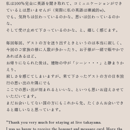
私は100％完全に英語を聞き取れて、コミュニケーションができ
ているとは思いませんが（実際に私の英語は壊滅的w)、
でも、気持ちは伝わっているのかな、思いは伝わっているのか
な、
そして受け止めて下さっているのかな、と、嬉しく感じます。
毎回毎回、ゲストの方を送り出すときというのは本当に寂しく、
今回のご家族の様に人数が多かったり、お子様が一緒で賑やかで
あればあるほど、
お帰りになられた後は、建物の中が「シーン・・・」と静まりか
えり、
寂しさを感じてしまいますが、来て下さったゲストの方の日本旅
行の思い出の片隅にでも
ここでの思い出が刻まれるといいな、といつも思いお迎えさせて
いただいてます。
まだお会いしてない国の方にもこれから先、たくさんお会いでき
ると嬉しいなと思っています。
”
Thank you very much for staying at live takayama.
I was so happy to receive the bouquet and message card. More tha