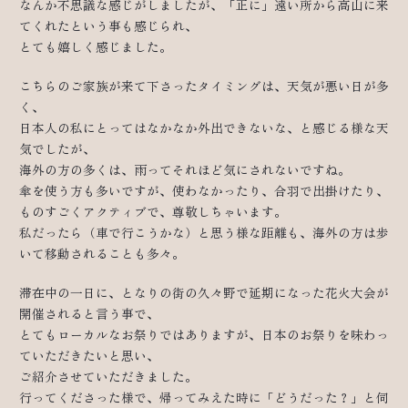
なんか不思議な感じがしましたが、「正に」遠い所から高山に来
てくれたという事も感じられ、
とても嬉しく感じました。
こちらのご家族が来て下さったタイミングは、天気が悪い日が多
く、
日本人の私にとってはなかなか外出できないな、と感じる様な天
気でしたが、
海外の方の多くは、雨ってそれほど気にされないですね。
傘を使う方も多いですが、使わなかったり、合羽で出掛けたり、
ものすごくアクティブで、尊敬しちゃいます。
私だったら（車で行こうかな）と思う様な距離も、海外の方は歩
いて移動されることも多々。
滞在中の一日に、となりの街の久々野で延期になった花火大会が
開催されると言う事で、
とてもローカルなお祭りではありますが、日本のお祭りを味わっ
ていただきたいと思い、
ご紹介させていただきました。
行ってくださった様で、帰ってみえた時に「どうだった？」と伺