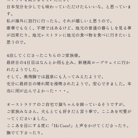
日本気分を少しでも味わっていただけたらいいな、と思っていま
す。
私が海外に旅行に行ったら、それが嬉しいと思うので。
豪華でもなく、不便ではあるけど、地元の普通の暮らしを見る事
が出来たり、地元レストランに地元の食べ物を食べに行きたいと
思うので。
4泊してくださったこちらのご家族様。
最終日の4日目はなんとか雨も止み、新穂高ロープウェイに行か
れたようでした。
そして、奥飛騨では温泉にも入ってみえたようで、
充分に最終日の晴れ間を漫喫されたようで、安心できました。本
当に雨が止んでよかった・・・。
オーストラリアのご自宅で猫ちゃんを飼っているそうですが、
ご家族みなさん、犬もとても好きだと言う事で、ここあを可愛が
ってくださいました。
ここあを目にする度に「Hi Coco!」と声をかけてくださったり、
撫でて下さったり、