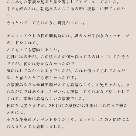
ここあもご家族を見ると鼻を鳴らしてアピールしてました。
中でも娘さんは、朝起きるとここあの所に挨拶しに来てくれた
り、
そっとハグしてくれたり、可愛かった～。
チェックアウトの日の朝食時には、娘さんが手作りのメッセージ
カードをくれて、
とてもとても感動しました。
前日に私の夫が、この娘さんが何か作ってるのは目にしてたそう
ですが、何かは分からなかったので
気にはしてなかったようでしたが、これを作ってくれてたんだ
な、と思うととても嬉しかったです。
ご家族みなさん全員笑顔がとても素晴らしく、お兄ちゃんも、照
れながらではありましたがいつも挨拶してくれるなど話しをして
くれて、本当に素晴らしいご家族でした。
日にちは戻りますが、2日目にご家族がお出掛けされ帰って来た
ときには、
小さな花束のプレゼントをくださり、ビックリしたのと同時にこ
れもまたとても感動しました。