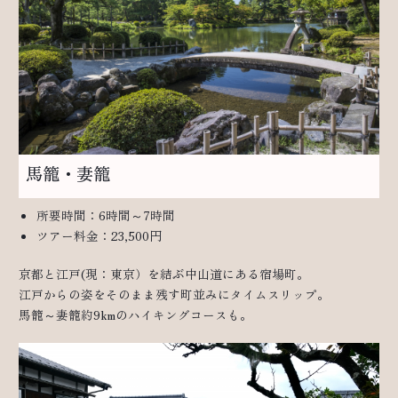
馬籠・妻籠
所要時間：6時間～7時間
ツアー料金：23,500円
京都と江戸(現：東京）を結ぶ中山道にある宿場町。
江戸からの姿をそのまま残す町並みにタイムスリップ。
馬籠～妻籠約9kmのハイキングコースも。